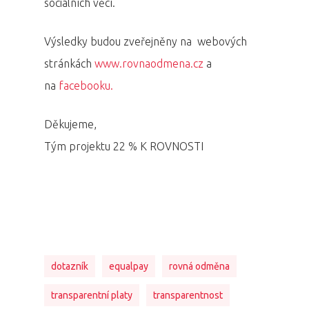
sociálních věcí.
Výsledky budou zveřejněny na webových
stránkách
www.rovnaodmena.cz
a
na
facebooku.
Děkujeme,
Tým projektu 22 % K ROVNOSTI
dotazník
equalpay
rovná odměna
transparentní platy
transparentnost