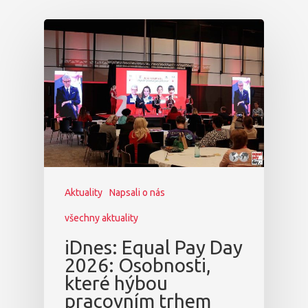
Dopad
Aktuality
Partneři
Vstupenky
Aktuality
Napsali o nás
všechny aktuality
iDnes: Equal Pay Day
2026: Osobnosti,
které hýbou
pracovním trhem