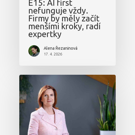
E15: AI first
nefunguje vždy.
Firmy by měly začít
menšími kroky, radí
expertky
Alena Řezaninová
17. 4. 2026