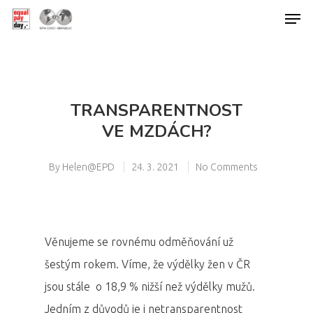
Hit enter to search or ESC to close
TRANSPARENTNOST
VE MZDÁCH?
By
Helen@EPD
24. 3. 2021
No Comments
Věnujeme se rovnému odměňování už
šestým rokem. Víme, že výdělky žen v ČR
jsou stále o 18,9 % nižší než výdělky mužů.
Jedním z důvodů je i netransparentnost