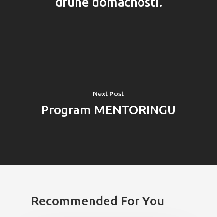
druhé domácnosti.
PRO MÉDIA
MINULÉ ROČN
PŘIHLÁŠENÍ
Next Post
Program MENTORINGU
Domů
Program 26.3
Program 27.3
Recommended For You
Osobnosti 20