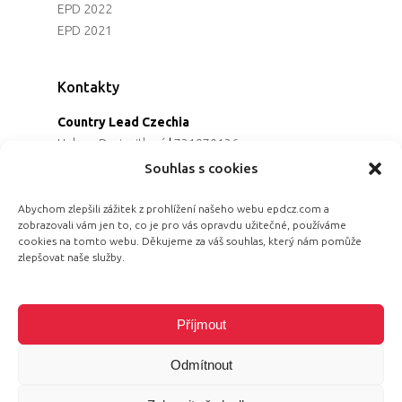
EPD 2022
EPD 2021
Kontakty
Country Lead Czechia
Helena Dreiseitlová
|
731970136
Koordinátorka projektu
Souhlas s cookies
Alena Řezaninová
|
736163461
Programová ředitelka
Abychom zlepšili zážitek z prohlížení našeho webu epdcz.com a
zobrazovali vám jen to, co je pro vás opravdu užitečné, používáme
Jana Černoušková
|
607782535
cookies na tomto webu. Děkujeme za váš souhlas, který nám pomůže
Partnerství & fundraising
zlepšovat naše služby.
Eva Primus Kovandová
|
602646688
Komunikace & PR
Radka Hájková
|
730158883
Příjmout
Odmítnout