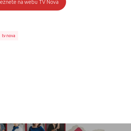
aleznete na webu TV Nova
tv nova