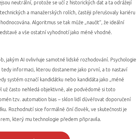
ou neutrální, protože se učí z historických dat a ta odrážejí
technických a manažerských rolích, častěji přerušovaly kariéru
dhodnocována. Algoritmus se tak může „naučit“, že ideální
ředstavě a vše ostatní vyhodnotí jako méně vhodné.
ob, jakým AI ovlivňuje samotné lidské rozhodování. Psychologie
 tedy informaci, kterou dostaneme jako první, a to nastaví
edy systém označí kandidátku nebo kandidáta jako „méně
tel už často nehledá objektivně, ale podvědomě si toto
mén tzv. automation bias – sklon lidí důvěřovat doporučení
u. Rozhodnutí sice formálně činí člověk, ve skutečnosti je
rem, který mu technologie předem připravila.