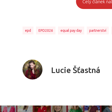
Celý článek n
epd
EPD2026
equal pay day
partnerství
Lucie Šťastná