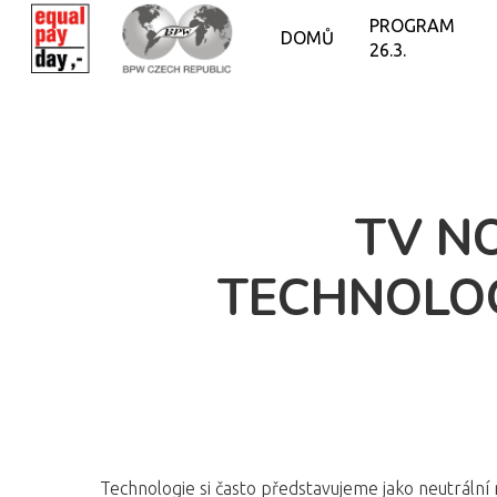
PROGRAM
DOMŮ
26.3.
TV NO
TECHNOLOG
Technologie si často představujeme jako neutrální ná