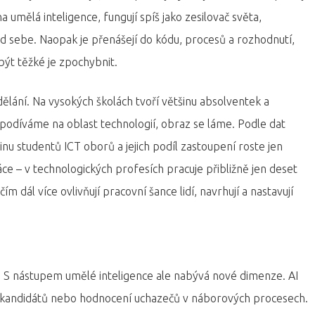
a umělá inteligence, fungují spíš jako zesilovač světa,
d sebe. Naopak je přenášejí do kódu, procesů a rozhodnutí,
ýt těžké je zpochybnit.
ělání. Na vysokých školách tvoří většinu absolventek a
k podíváme na oblast technologií, obraz se láme. Podle dat
inu studentů ICT oborů a jejich podíl zastoupení roste jen
áce – v technologických profesích pracuje přibližně jen deset
m dál více ovlivňují pracovní šance lidí, navrhují a nastavují
S nástupem umělé inteligence ale nabývá nové dimenze. AI
ru kandidátů nebo hodnocení uchazečů v náborových procesech.