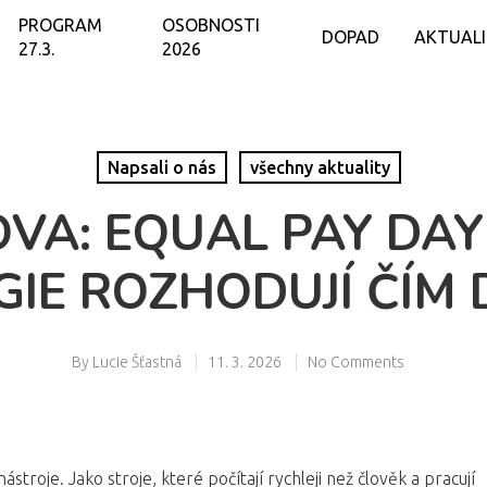
PROGRAM
OSOBNOSTI
DOPAD
AKTUAL
27.3.
2026
Napsali o nás
všechny aktuality
VA: EQUAL PAY DAY
IE ROZHODUJÍ ČÍM D
By
Lucie Šťastná
11. 3. 2026
No Comments
stroje. Jako stroje, které počítají rychleji než člověk a pracují