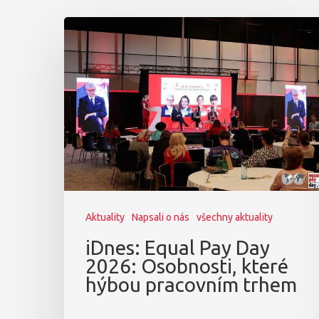
Aktuality
Napsali o nás
všechny aktuality
iDnes: Equal Pay Day
2026: Osobnosti, které
hýbou pracovním trhem