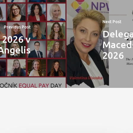
Next Post
Previous Post
Delega
 2026 v
Macedo
Angelis
2026