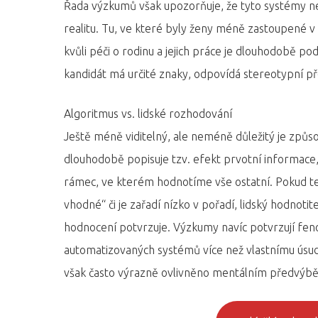
Řada výzkumů však upozorňuje, že tyto systémy nejs
realitu. Tu, ve které byly ženy méně zastoupené v 
kvůli péči o rodinu a jejich práce je dlouhodobě po
kandidát má určité znaky, odpovídá stereotypní p
​Algoritmus vs. lidské rozhodování
Ještě méně viditelný, ale neméně důležitý je způs
dlouhodobě popisuje tzv. efekt prvotní informace,
rámec, ve kterém hodnotíme vše ostatní. Pokud t
vhodné“ či je zařadí nízko v pořadí, lidský hodnoti
hodnocení potvrzuje. Výzkumy navíc potvrzují feno
automatizovaných systémů více než vlastnímu úsudk
však často výrazně ovlivněno mentálním předvýbě