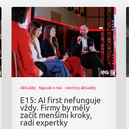
Aktuality
Napsali o nás
všechny aktuality
E15: AI first nefunguje
vždy. Firmy by měly
začít menšími kroky,
radí expertky