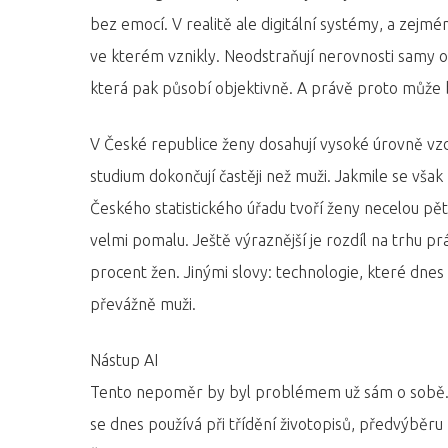
bez emocí. V realitě ale digitální systémy, a zejmén
ve kterém vznikly. Neodstraňují nerovnosti samy o
která pak působí objektivně. A právě proto může b
V České republice ženy dosahují vysoké úrovně vzd
studium dokončují častěji než muži. Jakmile se vša
Hit enter to search or ESC to close
Českého statistického úřadu tvoří ženy necelou pět
velmi pomalu. Ještě výraznější je rozdíl na trhu pr
procent žen. Jinými slovy: technologie, které dnes čí
převážně muži.
Nástup AI
Tento nepoměr by byl problémem už sám o sobě. 
se dnes používá při třídění životopisů, předvýbě