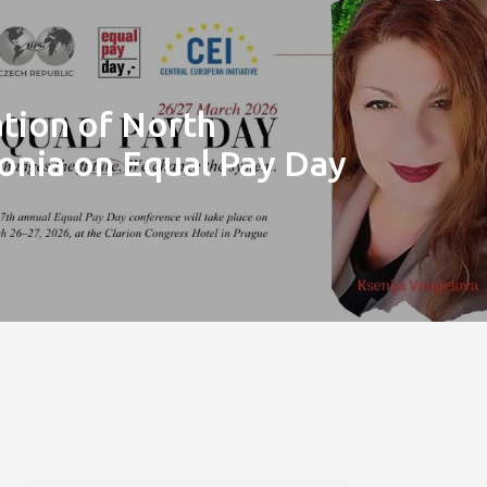
tion of North
nia on Equal Pay Day