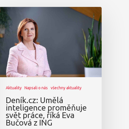
Aktuality
Napsali o nás
všechny aktuality
Deník.cz: Umělá
inteligence proměňuje
svět práce, říká Eva
Bučová z ING