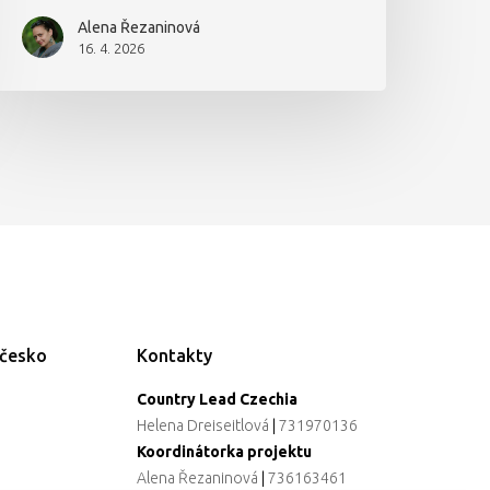
Alena Řezaninová
16. 4. 2026
ečesko
Kontakty
Country Lead Czechia
Helena Dreiseitlová
|
731970136
Koordinátorka projektu
Alena Řezaninová
|
736163461