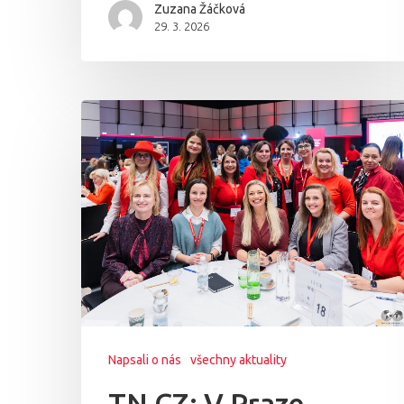
Zuzana Žáčková
29. 3. 2026
Napsali o nás
všechny aktuality
TN CZ: V Praze