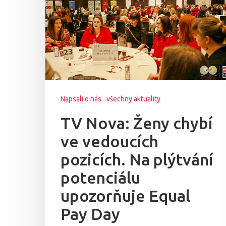
Napsali o nás
všechny aktuality
TV Nova: Ženy chybí
ve vedoucích
pozicích. Na plýtvání
potenciálu
upozorňuje Equal
Pay Day