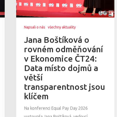
Napsali o nás
všechny aktuality
Jana Boštíková o
rovném odměňování
v Ekonomice ČT24:
Data místo dojmů a
větší
transparentnost jsou
klíčem
Na konferenci Equal Pay Day 2026
vystoupila Jana Boštíková, vedoucí