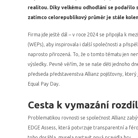
realitou. Díky velkému odhodlání se podařilo 
zatímco celorepublikový průměr je stále kole
Firma jde ještě dál – v roce 2024 se připojila k mez
(WEPs), aby inspirovala i další společnosti a přis
naprosto přirozená. To, že o tomto tématu jen nem
výsledky. Pevně věřím, že se naše děti jednoho dne
Hit enter to search or ESC to close
předseda představenstva Allianz pojišťovny, který 
Equal Pay Day.
Cesta k vymazání rozdí
Problematikou rovnosti se společnost Allianz zabývá
EDGE Assess, která potvrzuje transparentní a féro
toho dosáhla, musela nastavit nová pravidla hry.