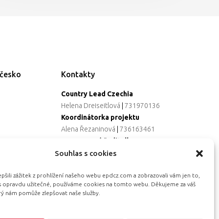
ečesko
Kontakty
Country Lead Czechia
Helena Dreiseitlová
|
731970136
Koordinátorka projektu
Alena Řezaninová
|
736163461
Programová ředitelka
Jana Černoušková
|
607782535
Souhlas s cookies
Partnerství & fundraising
šili zážitek z prohlížení našeho webu epdcz.com a zobrazovali vám jen to,
Eva Primus Kovandová
|
602646688
ás opravdu užitečné, používáme cookies na tomto webu. Děkujeme za váš
Komunikace & PR
erý nám pomůže zlepšovat naše služby.
Radka Hájková
|
730158883