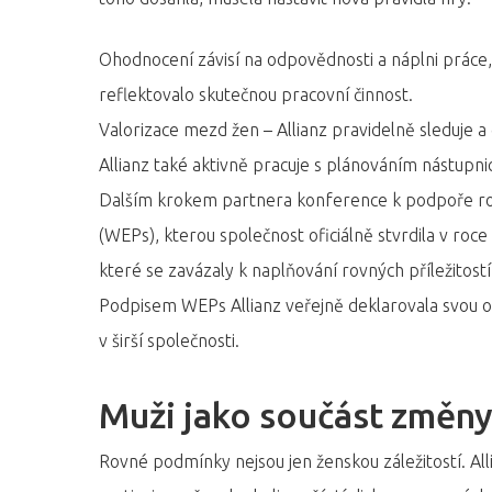
Ohodnocení závisí na odpovědnosti a náplni práce, 
reflektovalo skutečnou pracovní činnost.
Valorizace mezd žen – Allianz pravidelně sleduje 
Allianz také aktivně pracuje s plánováním nástupnic
Dalším krokem partnera konference k podpoře rov
(WEPs), kterou společnost oficiálně stvrdila v roc
které se zavázaly k naplňování rovných příležitostí
Podpisem WEPs Allianz veřejně deklarovala svou o
v širší společnosti.
Muži jako součást změn
Rovné podmínky nejsou jen ženskou záležitostí. Alli