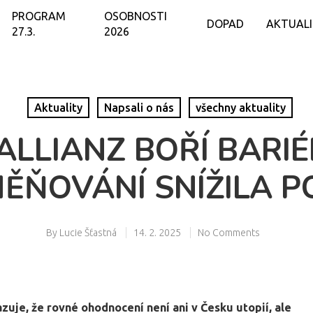
PROGRAM
OSOBNOSTI
DOPAD
AKTUAL
27.3.
2026
Aktuality
Napsali o nás
všechny aktuality
ALLIANZ BOŘÍ BARIÉ
ĚŇOVÁNÍ SNÍŽILA P
By
Lucie Šťastná
14. 2. 2025
No Comments
azuje, že rovné ohodnocení není ani v Česku utopií, ale