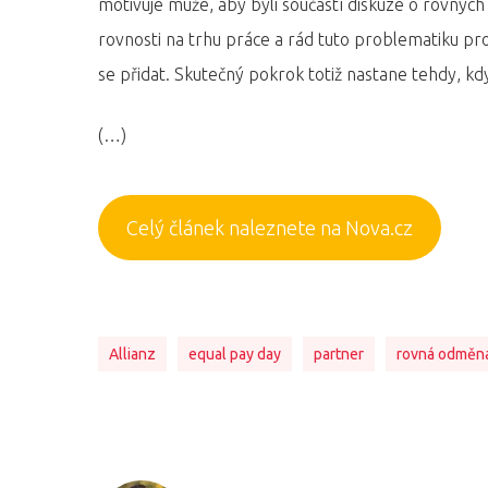
motivuje muže, aby byli součástí diskuze o rovných p
rovnosti na trhu práce a rád tuto problematiku prob
se přidat. Skutečný pokrok totiž nastane tehdy, když
(…)
Celý článek naleznete na Nova.cz
Allianz
equal pay day
partner
rovná odměn