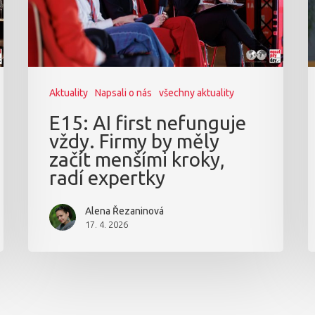
Aktuality
Napsali o nás
všechny aktuality
E15: AI first nefunguje
vždy. Firmy by měly
začít menšími kroky,
radí expertky
Alena Řezaninová
17. 4. 2026