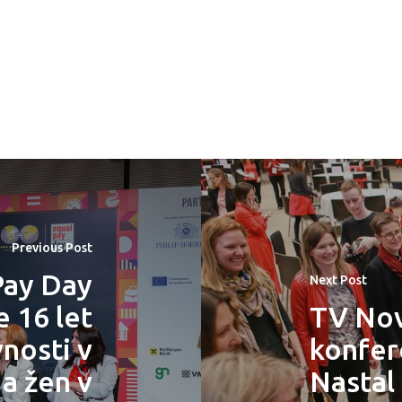
Previous Post
Pay Day
Next Post
 16 let
TV Nov
nosti v
konfer
a žen v
Nastal 