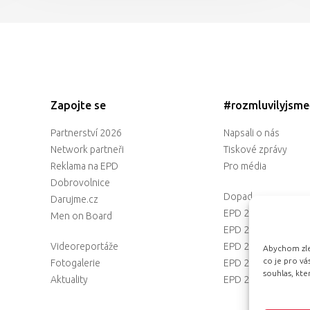
Zapojte se
#rozmluvilyjsm
Partnerství 2026
Napsali o nás
Network partneři
Tiskové zprávy
Reklama na EPD
Pro média
Dobrovolnice
Dopad
Darujme.cz
EPD 2025
Men on Board
EPD 2024
Videoreportáže
EPD 2023
Abychom zlep
co je pro v
Fotogalerie
EPD 2022
souhlas, kt
Aktuality
EPD 2021