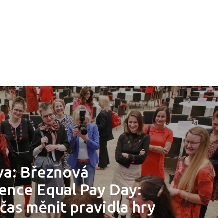
a: Březnová
ence Equal Pay Day:
čas měnit pravidla hry