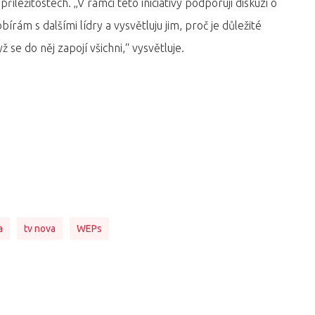
říležitostech. „V rámci této iniciativy podporuji diskuzi o
írám s dalšími lídry a vysvětluju jim, proč je důležité
 se do něj zapojí všichni,“ vysvětluje.
a
tv nova
WEPs