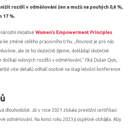
snížit rozdíl v odměňování žen a mužů na pouhých 0,6 %,
m 17 %.
inárodní iniciativě
Women’s Empowerment Principles
pěla ke změně celého pracovního trhu. „Rovnost je pro nás
luvíme, ale že ho skutečně žijeme, dokládají skutečné
 dočkají nulových rozdílů v odměňování,“ říká Dušan Quis,
ještě více detailů odhalí osobně na stagi letošní konference
lů
 dlouhodobě. Již v roce 2021 získala prestižní certifikaci
vé odměňování. Na konci roku 2023 ji úspěšně obhájila. Aby