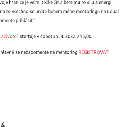
oje hranice je velmi těžké žít a bere mu to sílu a energii.
t, na to všechno se určitě během mého mentoringu na Equal
meňte přihlásit.”
v životě
” startuje v sobotu 9. 4. 2022 v 15,00.
 hlavně se nezapomeňte na mentoring
REGISTROVAT
vá