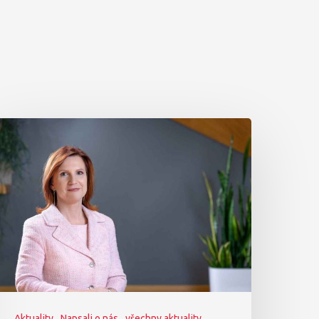
Aktuality
Napsali o nás
všechny aktuality