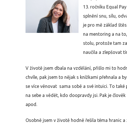
13. ročníku Equal Pa
splnění snu, sílu, od
je pro mě základ štěs
na mentoring a na to
Hit enter to search or ESC to close
stolu, protože tam za
naučila a zlepšovat t
V životě jsem dbala na vzdělání, přišlo mi to hod
chvíle, pak jsem to nějak s knížkami přehnala a b
se více věnovat sama sobě a své intuici. To také
na sebe a vědět, kdo doopravdy jsi. Pak je člově
apod.
Osobně jsem v životě hodně řešila téma hranic a