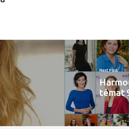
Next Post
t
Harmo
.
témat 