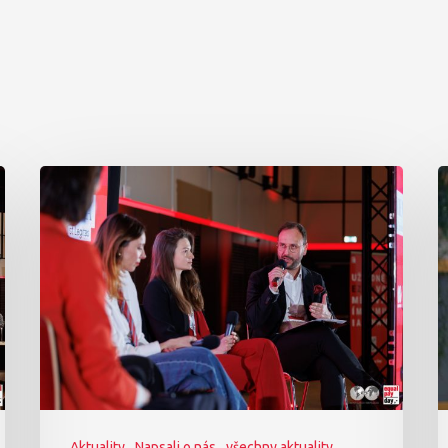
Aktuality
Napsali o nás
všechny aktuality