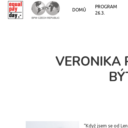
PROGRAM
DOMŮ
26.3.
VERONIKA 
BÝ
“Když jsem se od Len