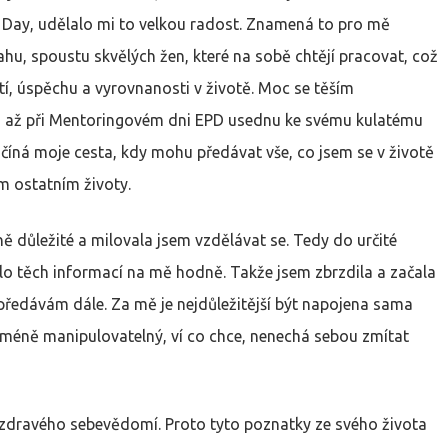
y Day, udělalo mi to velkou radost. Znamená to pro mě
vahu, spoustu skvělých žen, které na sobě chtějí pracovat, což
tí, úspěchu a vyrovnanosti v životě. Moc se těším
, až při Mentoringovém dni EPD usednu ke svému kulatému
číná moje cesta, kdy mohu předávat vše, co jsem se v životě
ím ostatním životy.
ně důležité a milovala jsem vzdělávat se. Tedy do určité
ylo těch informací na mě hodně. Takže jsem zbrzdila a začala
 předávám dále. Za mě je nejdůležitější být napojena sama
k méně manipulovatelný, ví co chce, nenechá sebou zmítat
 zdravého sebevědomí. Proto tyto poznatky ze svého života