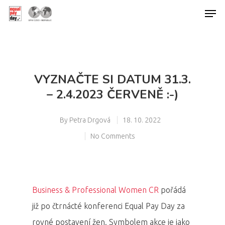
Hit enter to search or ESC to close
VYZNAČTE SI DATUM 31.3.
– 2.4.2023 ČERVENĚ :-)
By
Petra Drgová
18. 10. 2022
No Comments
Business & Professional Women CR
pořádá
již po čtrnácté konferenci Equal Pay Day za
rovné postavení žen. Symbolem akce je jako