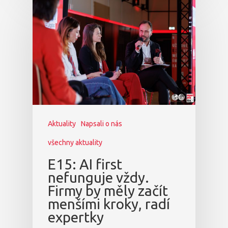
Aktuality
Napsali o nás
všechny aktuality
E15: AI first
nefunguje vždy.
Firmy by měly začít
menšími kroky, radí
expertky