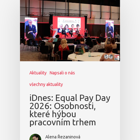
Aktuality
Napsali o nás
všechny aktuality
iDnes: Equal Pay Day
2026: Osobnosti,
které hýbou
pracovním trhem
Alena Řezaninová