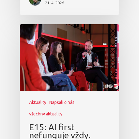
21. 4. 2026
Aktuality
Napsali o nás
všechny aktuality
E15: AI first
nefunguje vždy.