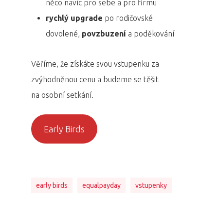
něco navíc pro sebe a pro firmu
rychlý upgrade
po rodičovské
dovolené,
povzbuzení
a poděkování
Věříme, že získáte svou vstupenku za
zvýhodněnou cenu a budeme se těšit
na osobní setkání.
Early Birds
early birds
equalpayday
vstupenky