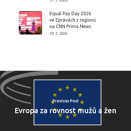
31. 3. 2026
Domů
Equal Pay Day 2026
Program 26.3
ve Zprávách z regionů
na CNN Prima News
Program 27.3
29. 3. 2026
Osobnosti 20
Dopad
Aktuality
Partneři
Previous Post
Evropa za rovnost mužů a žen
Vstupenky