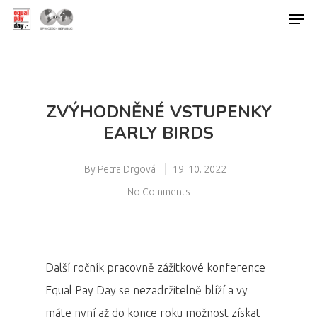
Hit enter to search or ESC to close
ZVÝHODNĚNÉ VSTUPENKY
EARLY BIRDS
By
Petra Drgová
19. 10. 2022
No Comments
Další ročník pracovně zážitkové konference
Equal Pay Day se nezadržitelně blíží a vy
máte nyní až do konce roku možnost získat