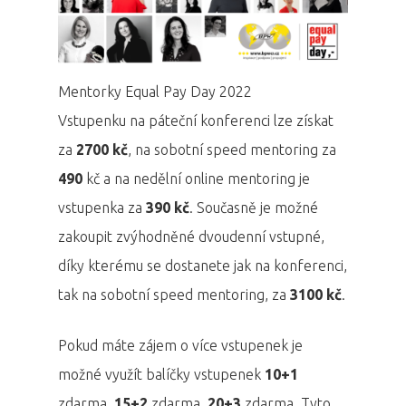
Mentorky Equal Pay Day 2022
Vstupenku na páteční konferenci lze získat
za
2700 kč
, na sobotní speed mentoring za
490
kč a na nedělní online mentoring je
vstupenka za
390 kč
. Současně je možné
zakoupit zvýhodněné dvoudenní vstupné,
díky kterému se dostanete jak na konferenci,
tak na sobotní speed mentoring, za
3100 kč
.
Pokud máte zájem o více vstupenek je
možné využít balíčky vstupenek
10+1
zdarma,
15+2
zdarma,
20+3
zdarma. Tyto