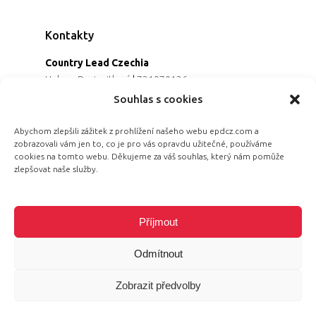
Kontakty
Country Lead Czechia
Helena Dreiseitlová
|
731970136
Koordinátorka projektu
Souhlas s cookies
Alena Řezaninová
|
736163461
Programová ředitelka
Abychom zlepšili zážitek z prohlížení našeho webu epdcz.com a
zobrazovali vám jen to, co je pro vás opravdu užitečné, používáme
Jana Černoušková
|
607782535
cookies na tomto webu. Děkujeme za váš souhlas, který nám pomůže
Partnerství & fundraising
zlepšovat naše služby.
Eva Primus Kovandová
|
602646688
Komunikace & PR
Radka Hájková
|
730158883
Příjmout
Odmítnout
Zobrazit předvolby
© 2026 Equal Pay Day.