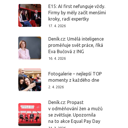
E15: AI first nefunguje vždy.
Firmy by měly začít menšími
kroky, radí expertky
17. 4. 2026
Deník.cz: Umělá inteligence
proměňuje svět práce, říká
Eva Bučová z ING
16. 4. 2026
Fotogalerie – nejlepší TOP
momenty z každého dne
2. 4. 2026
Deník.cz: Propast
PRO MÉDIA
MINULÉ ROČN
v odměňování žen a mužů
PŘIHLÁŠENÍ
se zvětšuje. Upozornila
na to akce Equal Pay Day