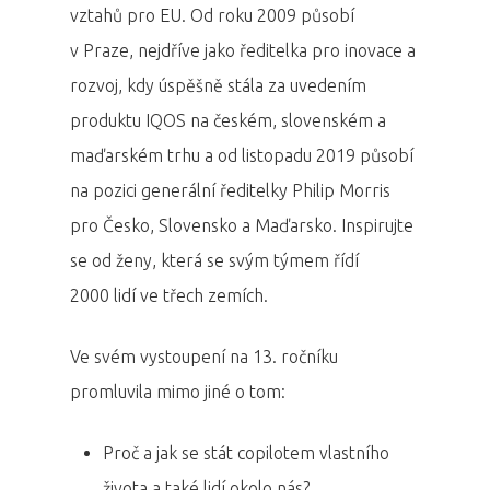
vztahů pro EU. Od roku 2009 působí
v Praze, nejdříve jako ředitelka pro inovace a
rozvoj, kdy úspěšně stála za uvedením
produktu IQOS na českém, slovenském a
maďarském trhu a od listopadu 2019 působí
na pozici generální ředitelky Philip Morris
pro Česko, Slovensko a Maďarsko. Inspirujte
se od ženy, která se svým týmem řídí
2000 lidí ve třech zemích.
Ve svém vystoupení na 13. ročníku
promluvila mimo jiné o tom:
Proč a jak se stát copilotem vlastního
života a také lidí okolo nás?