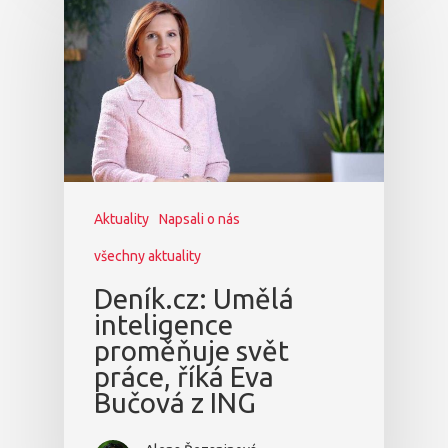
Aktuality
Napsali o nás
všechny aktuality
Deník.cz: Umělá
inteligence
proměňuje svět
práce, říká Eva
Bučová z ING