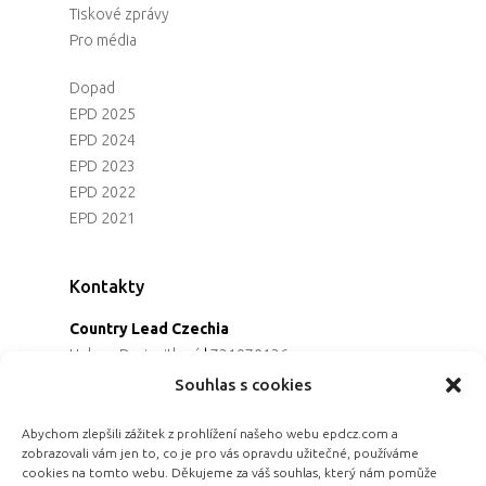
Tiskové zprávy
Pro média
Dopad
EPD 2025
EPD 2024
EPD 2023
EPD 2022
EPD 2021
Kontakty
Country Lead Czechia
Helena Dreiseitlová
|
731970136
Koordinátorka projektu
Souhlas s cookies
Alena Řezaninová
|
736163461
Programová ředitelka
Abychom zlepšili zážitek z prohlížení našeho webu epdcz.com a
zobrazovali vám jen to, co je pro vás opravdu užitečné, používáme
Jana Černoušková
|
607782535
cookies na tomto webu. Děkujeme za váš souhlas, který nám pomůže
Partnerství & fundraising