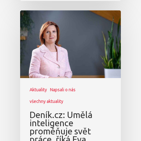
Aktuality
Napsali o nás
všechny aktuality
Deník.cz: Umělá
inteligence
proměňuje svět
práce, říká Eva