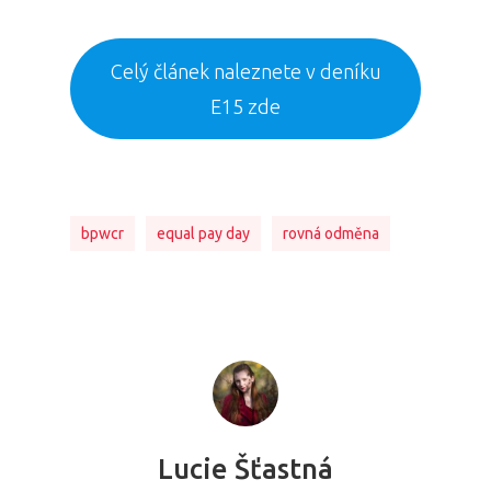
Celý článek naleznete v deníku
E15 zde
bpwcr
equal pay day
rovná odměna
Lucie Šťastná