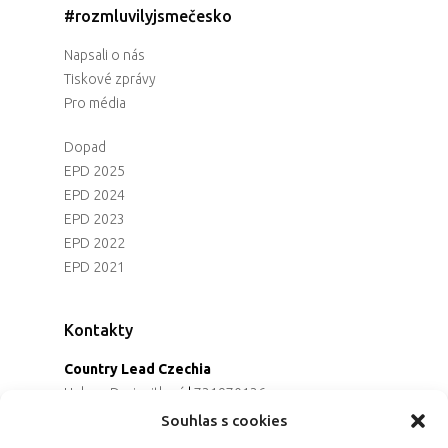
#rozmluvilyjsmečesko
Napsali o nás
Tiskové zprávy
Pro média
Dopad
EPD 2025
EPD 2024
EPD 2023
EPD 2022
EPD 2021
Kontakty
Country Lead Czechia
Helena Dreiseitlová
|
731970136
Koordinátorka projektu
Souhlas s cookies
Alena Řezaninová
|
736163461