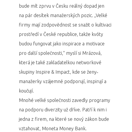
bude mít zprvu v Česku reálný dopad jen
na pár desítek manažerských pozic. „Velké
firmy mají zodpovědnost se snažit o kultivaci
prostředí v České republice, takže kvóty
budou fungovat jako inspirace a motivace
pro další společnosti,“ myslí si Mrázová,
která je také zakladatelkou networkové
skupiny Inspire & Impact, kde se ženy‐
PRO MÉDIA
MINULÉ ROČN
manažerky vzájemně podporují, inspirují a
PŘIHLÁŠENÍ
koučují.
Mnohé velké společnosti zavedly programy
na podporu diverzity už dříve. Patří k nim i
Domů
jedna z firem, na které se nový zákon bude
Program 26.3
vztahovat, Moneta Money Bank.