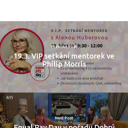
Previous Post
19.3. VIP setkání mentorek ve
Philip Morris
Next Post
Equal Pay Day v pořadu Dobrý