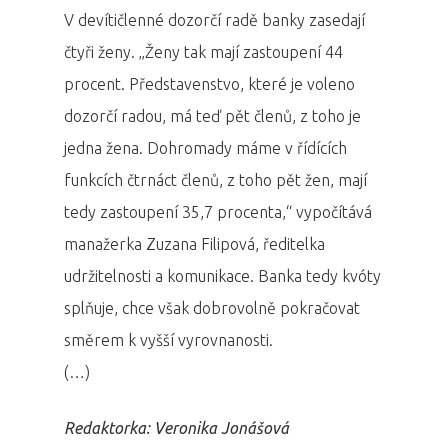
V devítičlenné dozorčí radě banky zasedají
Program 27.3
čtyři ženy. „Ženy tak mají zastoupení 44
Osobnosti 20
procent. Představenstvo, které je voleno
dozorčí radou, má teď pět členů, z toho je
Dopad
jedna žena. Dohromady máme v řídících
funkcích čtrnáct členů, z toho pět žen, mají
Aktuality
tedy zastoupení 35,7 procenta,“ vypočítává
Partneři
manažerka Zuzana Filipová, ředitelka
udržitelnosti a komunikace. Banka tedy kvóty
Vstupenky
splňuje, chce však dobrovolně pokračovat
směrem k vyšší vyrovnanosti.
(…)
Redaktorka: Veronika Jonášová