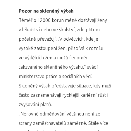
Pozor na skleněný výtah
Téměř o 12000 korun méně dostávají ženy
v lékařství nebo ve školství, zde přitom
početně převažují. „V odvětvích, kde je
vysoké zastoupení žen, přispívá k rozdílu
ve výdělcích žen a mužů fenomén
takzvaného skleněného výtahu,“ uvádí
ministerstvo práce a sociálních věcí.
Skleněný výtah představuje situace, kdy muži
často zaznamenávají rychlejší kariérní růst i
zvyšování platů.
„Nerovné odměňování většinou není ze
strany zaměstnavatelů záměrné. Stále více