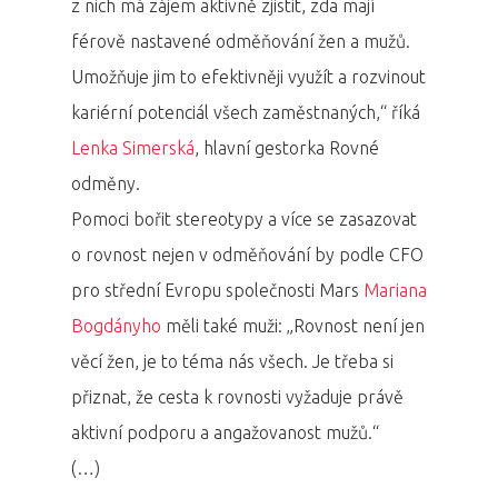
z nich má zájem aktivně zjistit, zda mají
férově nastavené odměňování žen a mužů.
Umožňuje jim to efektivněji využít a rozvinout
kariérní potenciál všech zaměstnaných,“ říká
Lenka Simerská
, hlavní gestorka Rovné
odměny.
Pomoci bořit stereotypy a více se zasazovat
o rovnost nejen v odměňování by podle CFO
pro střední Evropu společnosti Mars
Mariana
Bogdányho
měli také muži: „Rovnost není jen
věcí žen, je to téma nás všech. Je třeba si
přiznat, že cesta k rovnosti vyžaduje právě
aktivní podporu a angažovanost mužů.“
(…)