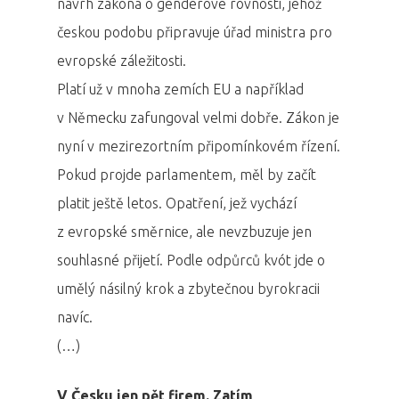
návrh zákona o genderové rovnosti, jehož
českou podobu připravuje úřad ministra pro
evropské záležitosti.
Platí už v mnoha zemích EU a například
v Německu zafungoval velmi dobře. Zákon je
nyní v mezirezortním připomínkovém řízení.
Pokud projde parlamentem, měl by začít
platit ještě letos. Opatření, jež vychází
z evropské směrnice, ale nevzbuzuje jen
souhlasné přijetí. Podle odpůrců kvót jde o
umělý násilný krok a zbytečnou byrokracii
navíc.
(…)
V Česku jen pět firem. Zatím