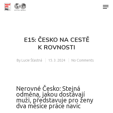
Hit enter to search or ESC to close
E15: ČESKO NA CESTĚ
K ROVNOSTI
By
Lucie Šťastná
15. 3. 2024
No Comments
Nerovné Česko: Stejná
odměna, jakou dostávají
muži, představuje pro ženy
dva měsíce práce navíc