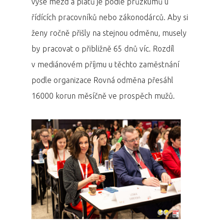
výše mezd a platů je podle průzkumů u
řídících pracovníků nebo zákonodárců. Aby si
ženy ročně přišly na stejnou odměnu, musely
by pracovat o přibližně 65 dnů víc. Rozdíl
v mediánovém příjmu u těchto zaměstnání
podle organizace Rovná odměna přesáhl
16000 korun měsíčně ve prospěch mužů.