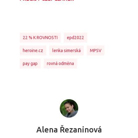
22 % K ROVNOSTI
epd2022
heroine.cz
lenka simerská
MPSV
pay gap
rovná odměna
Alena Řezaninová