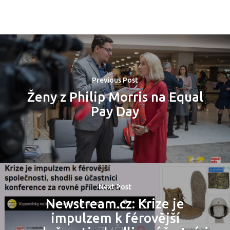
Previous Post
Ženy z Philip Morris na Equal
Pay Day
PRO MÉDIA
MINULÉ ROČN
PŘIHLÁŠENÍ
Next Post
Domů
Newstream.cz: Krize je
impulzem k férovější
Program 26.3