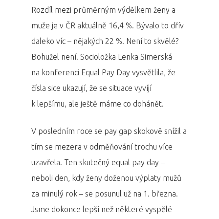
Rozdíl mezi průměrným výdělkem ženy a
muže je v ČR aktuálně 16,4 %. Bývalo to dřív
daleko víc – nějakých 22 %. Není to skvělé?
Bohužel není. Socioložka Lenka Simerská
na konferenci Equal Pay Day vysvětlila, že
čísla sice ukazují, že se situace vyvíjí
k lepšímu, ale ještě máme co dohánět.
V posledním roce se pay gap skokově snížil a
tím se mezera v odměňování trochu více
uzavřela. Ten skutečný equal pay day –
neboli den, kdy ženy doženou výplaty mužů
za minulý rok – se posunul už na 1. března.
Jsme dokonce lepší než některé vyspělé