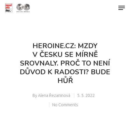
Hit enter to search or ESC to close
HEROINE.CZ: MZDY
V ČESKU SE MÍRNĚ
SROVNALY. PROČ TO NENÍ
DŮVOD K RADOSTI? BUDE
HŮŘ
By
Alena Řezaninová
5. 5. 2022
No Comments