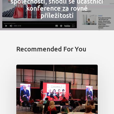
společnosti, shodli se účastníci
konference za rovné
Program 27.3
příležitosti
Osobnosti 20
Dopad
Aktuality
Recommended For You
Partneři
Vstupenky