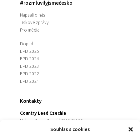
#rozmluvilyjsmečesko
Napsali o nás
Tiskové zprávy
Pro média
Dopad
EPD 2025
EPD 2024
EPD 2023
EPD 2022
EPD 2021
Kontakty
Country Lead Czechia
Helena Dreiseitlová
|
731970136
Koordinátorka projektu
Souhlas s cookies
Alena Řezaninová
|
736163461