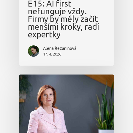
E15: AI first
nefunguje vždy.
Firmy by měly začít
menšími kroky, radí
expertky
Alena Řezaninová
17. 4. 2026