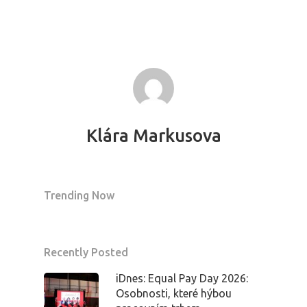
PRO MÉDIA
MINULÉ ROČN
PŘIHLÁŠENÍ
Klára Markusova
Domů
Trending Now
Program 26.3
Program 27.3
Recently Posted
iDnes: Equal Pay Day 2026:
Osobnosti 20
Osobnosti, které hýbou