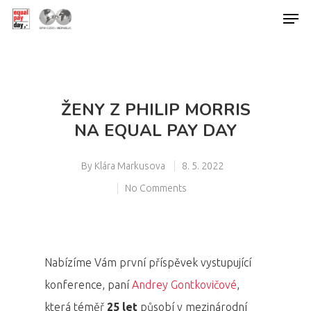
Hit enter to search or ESC to close
ŽENY Z PHILIP MORRIS
NA EQUAL PAY DAY
By
Klára Markusova
8. 5. 2022
No Comments
Nabízíme Vám první příspěvek vystupující
konference, paní
Andrey Gontkovičové
,
která téměř
25 let
působí v mezinárodní