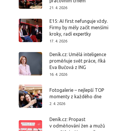
pracovním trhem
Dopad
21. 4. 2026
E15: AI first nefunguje vždy.
Aktuality
Firmy by měly začít menšími
kroky, radí expertky
Partneři
17. 4. 2026
Vstupenky
Deník.cz: Umělá inteligence
proměňuje svět práce, říká
Eva Bučová z ING
16. 4. 2026
Fotogalerie – nejlepší TOP
momenty z každého dne
2. 4. 2026
Deník.cz: Propast
v odměňování žen a mužů