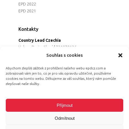
EPD 2022
EPD 2021
Kontakty
Country Lead Czechia
Helena Dreiseitlová
|
731970136
Koordinátorka projektu
Souhlas s cookies
Alena Řezaninová
|
736163461
Programová ředitelka
Abychom zlepšili zážitek z prohlížení našeho webu epdcz.com a
zobrazovali vám jen to, co je pro vás opravdu užitečné, používáme
Jana Černoušková
|
607782535
cookies na tomto webu. Děkujeme za váš souhlas, který nám pomůže
Partnerství & fundraising
zlepšovat naše služby.
Eva Primus Kovandová
|
602646688
Komunikace & PR
Radka Hájková
|
730158883
Příjmout
Odmítnout