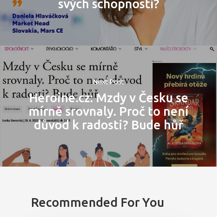
svých schopností?
Next Post
Heroine.cz: Mzdy v Česku se
mírně srovnaly. Proč to není
důvod k radosti? Bude hůř
Recommended For You