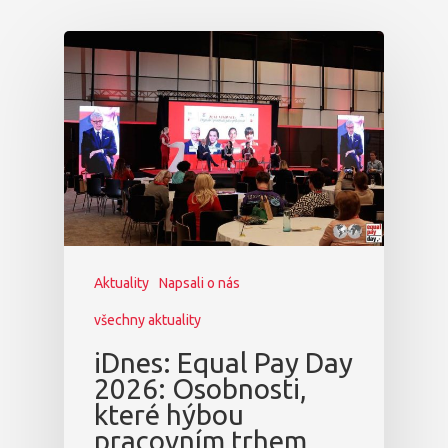
Aktuality
Napsali o nás
všechny aktuality
iDnes: Equal Pay Day
2026: Osobnosti,
které hýbou
pracovním trhem