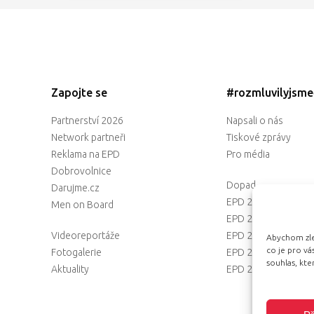
Zapojte se
#rozmluvilyjsm
Partnerství 2026
Napsali o nás
Network partneři
Tiskové zprávy
Reklama na EPD
Pro média
Dobrovolnice
Dopad
Darujme.cz
EPD 2025
Men on Board
EPD 2024
Videoreportáže
EPD 2023
Abychom zlep
co je pro v
Fotogalerie
EPD 2022
souhlas, kt
Aktuality
EPD 2021