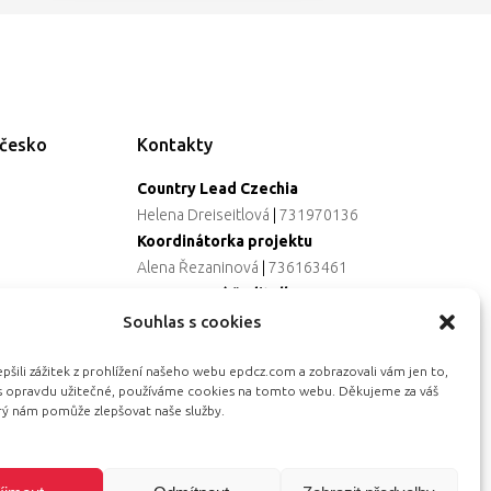
ečesko
Kontakty
Country Lead Czechia
Helena Dreiseitlová
|
731970136
Koordinátorka projektu
Alena Řezaninová
|
736163461
Programová ředitelka
Jana Černoušková
|
607782535
Souhlas s cookies
Partnerství & fundraising
šili zážitek z prohlížení našeho webu epdcz.com a zobrazovali vám jen to,
Eva Primus Kovandová
|
602646688
ás opravdu užitečné, používáme cookies na tomto webu. Děkujeme za váš
Komunikace & PR
erý nám pomůže zlepšovat naše služby.
Radka Hájková
|
730158883