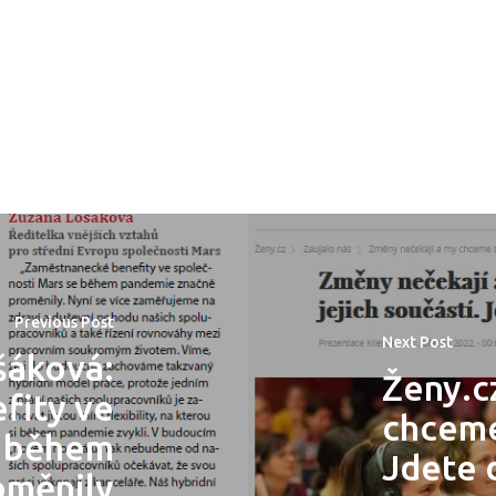
a
Previous Post
Next Post
šáková:
Ženy.c
fity ve
chceme 
e během
Jdete 
oměnily