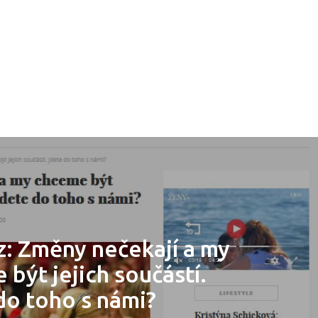
z: Změny nečekají a my
být jejich součástí.
do toho s námi?