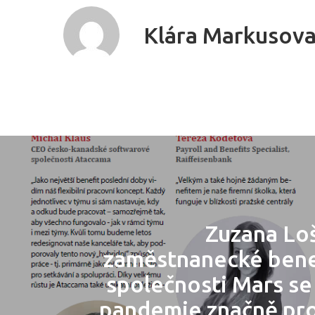
Klára Markusov
Zuzana Lo
zaměstnanecké bene
společnosti Mars s
pandemie značně pr