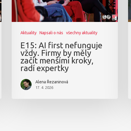
Aktuality
Napsali o nás
všechny aktuality
E15: AI first nefunguje
vždy. Firmy by měly
začít menšími kroky,
radí expertky
Alena Řezaninová
17. 4. 2026