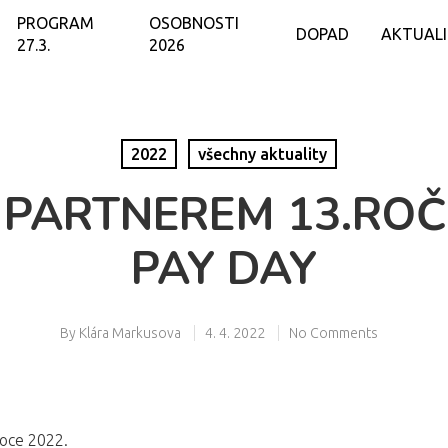
PROGRAM
OSOBNOSTI
DOPAD
AKTUAL
27.3.
2026
2022
všechny aktuality
 PARTNEREM 13.ROČ
PAY DAY
By
Klára Markusova
4. 4. 2022
No Comments
roce 2022.