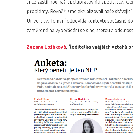
lince zastihnou naši spolupracovníci specialisty, kte
problémy. Rovněž jsme aktualizovali naše stávajíc
University. To nyní odpovídá kontextu současné doby
zaměřené na vypořádání se s nejistotou a odolnost
Zuzana Lošáková
, Ředitelka vnějších vztahů 