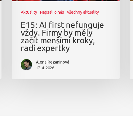
Aktuality
Napsali o nás
všechny aktuality
E15: AI first nefunguje
vždy. Firmy by měly
začít menšími kroky,
radí expertky
Alena Řezaninová
17. 4. 2026