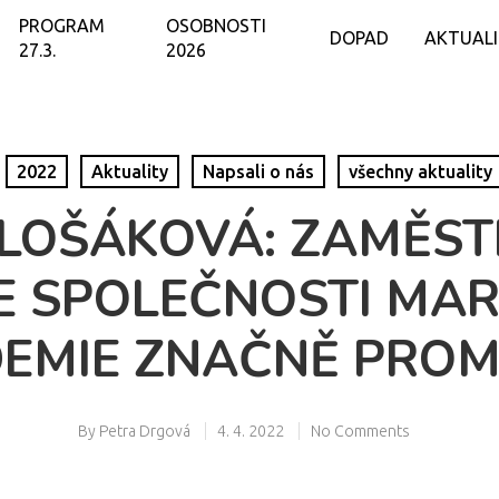
PROGRAM
OSOBNOSTI
DOPAD
AKTUAL
27.3.
2026
2022
Aktuality
Napsali o nás
všechny aktuality
LOŠÁKOVÁ: ZAMĚS
E SPOLEČNOSTI MA
EMIE ZNAČNĚ PROM
By
Petra Drgová
4. 4. 2022
No Comments