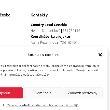
ečesko
Kontakty
Country Lead Czechia
Helena Dreiseitlová
|
731970136
Koordinátorka projektu
Alena Řezaninová
|
736163461
Programová ředitelka
Jana Černoušková
|
607782535
Souhlas s cookies
Partnerství & fundraising
šili zážitek z prohlížení našeho webu epdcz.com a zobrazovali vám jen to,
Eva Primus Kovandová
|
602646688
ás opravdu užitečné, používáme cookies na tomto webu. Děkujeme za váš
Komunikace & PR
erý nám pomůže zlepšovat naše služby.
Radka Hájková
|
730158883
íjmout
Odmítnout
Zobrazit předvolby
Zásady cookies
Prohlášení o ochraně osobních údajů