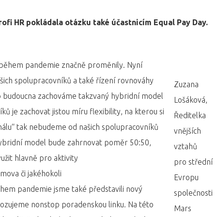
ofi HR pokládala otázku také účastnicím Equal Pay Day.
během pandemie značně proměnily. Nyní
šich spolupracovníků a také řízení rovnováhy
Zuzana
o budoucna zachováme takzvaný hybridní model
Lošáková,
 je zachovat jistou míru flexibility, na kterou si
Ředitelka
álu“ tak nebudeme od našich spolupracovníků
vnějších
 hybridní model bude zahrnovat poměr 50:50,
vztahů
žit hlavně pro aktivity
pro střední
mova či jakéhokoli
Evropu
Během pandemie jsme také představili nový
společnosti
vozujeme nonstop poradenskou linku. Na této
Mars