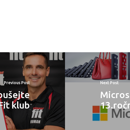
Previous Post
Next Post
oušejte
Micros
Fit klub
13.roč