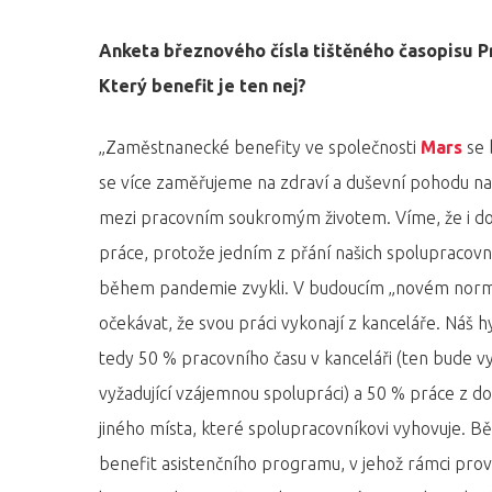
Anketa březnového čísla tištěného časopisu Pr
Který benefit je ten nej?
„Zaměstnanecké benefity ve společnosti
Mars
se 
se více zaměřujeme na zdraví a duševní pohodu na
mezi pracovním soukromým životem. Víme, že i d
Hit enter to search or ESC to close
práce, protože jedním z přání našich spolupracovníků
během pandemie zvykli. V budoucím „novém norm
očekávat, že svou práci vykonají z kanceláře. Náš
tedy 50 % pracovního času v kanceláři (ten bude vyu
vyžadující vzájemnou spolupráci) a 50 % práce z do
jiného místa, které spolupracovníkovi vyhovuje. 
benefit asistenčního programu, v jehož rámci pro