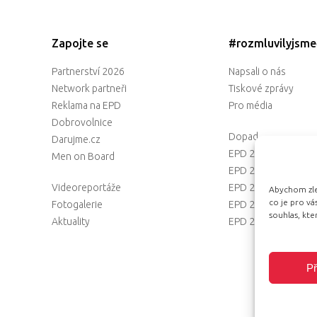
Zapojte se
#rozmluvilyjsm
Partnerství 2026
Napsali o nás
Network partneři
Tiskové zprávy
Reklama na EPD
Pro média
Dobrovolnice
Dopad
Darujme.cz
EPD 2025
Men on Board
EPD 2024
Videoreportáže
EPD 2023
Abychom zlep
co je pro v
Fotogalerie
EPD 2022
souhlas, kt
Aktuality
EPD 2021
Př