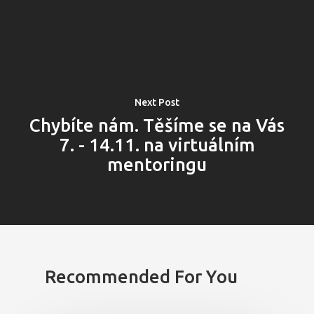
Next Post
PRO MÉDIA
MINULÉ ROČN
PŘIHLÁŠENÍ
Chybíte nám. Těšíme se na Vás
7. - 14.11. na virtuálním
mentoringu
Domů
Program 26.3
Program 27.3
Recommended For You
Osobnosti 20