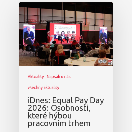
Dopad
Aktuality
Partneři
Vstupenky
Aktuality
Napsali o nás
všechny aktuality
iDnes: Equal Pay Day
2026: Osobnosti,
které hýbou
pracovním trhem