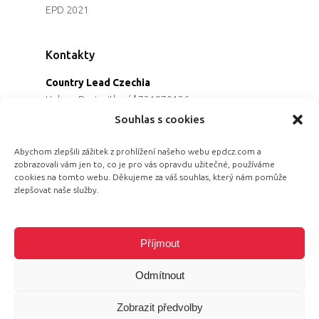
EPD 2021
Kontakty
Country Lead Czechia
Helena Dreiseitlová
|
731970136
Koordinátorka projektu
Souhlas s cookies
Alena Řezaninová
|
736163461
Programová ředitelka
Abychom zlepšili zážitek z prohlížení našeho webu epdcz.com a
zobrazovali vám jen to, co je pro vás opravdu užitečné, používáme
Jana Černoušková
|
607782535
cookies na tomto webu. Děkujeme za váš souhlas, který nám pomůže
Partnerství & fundraising
zlepšovat naše služby.
Eva Primus Kovandová
|
602646688
Komunikace & PR
Radka Hájková
|
730158883
Příjmout
Odmítnout
Zobrazit předvolby
© 2026 Equal Pay Day.