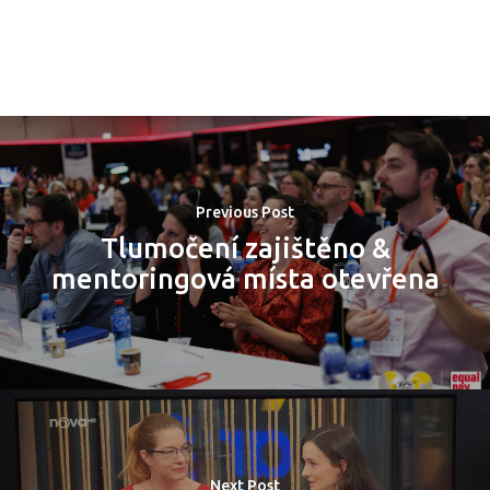
PRO MÉDIA
MINULÉ ROČN
PŘIHLÁŠENÍ
Domů
Previous Post
Program 26.3
Tlumočení zajištěno &
mentoringová místa otevřena
Program 27.3
Osobnosti 20
Dopad
Aktuality
Next Post