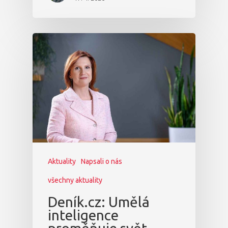
Aktuality
Napsali o nás
všechny aktuality
Deník.cz: Umělá
inteligence