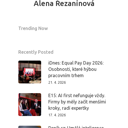
Alena Řezaninová
Trending Now
Recently Posted
iDnes: Equal Pay Day 2026:
Osobnosti, které hýbou
pracovním trhem
21. 4. 2026
E15: AI first nefunguje vždy.
Firmy by měly začít menšími
kroky, radí expertky
17. 4. 2026
Deník.cz: Umělá inteligence