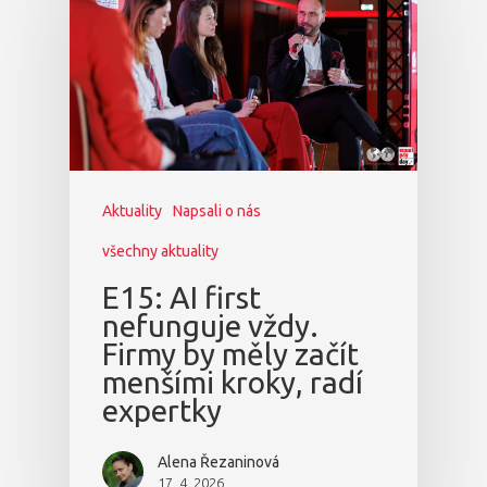
Aktuality
Napsali o nás
všechny aktuality
E15: AI first
nefunguje vždy.
Firmy by měly začít
menšími kroky, radí
expertky
Alena Řezaninová
17. 4. 2026