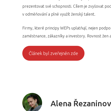
prezentovat své schopnosti. Cílem je zvyšovat podí
v odměňování a plně využít ženský talent.
Firmy, které principy WEPs uplatňují, nejen podporu
zaměstnance, zákazníky a investory. Rovnost žen a 
Článek byl zveřejněn zde
Alena Řezanino