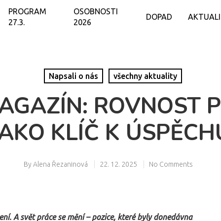
PROGRAM
OSOBNOSTI
DOPAD
AKTUAL
27.3.
2026
Napsali o nás
všechny aktuality
AGAZÍN: ROVNOST PŘ
JAKO KLÍČ K ÚSPĚCH
By
Alena Řezaninová
22. 12. 2025
No Comments
cení. A svět práce se mění – pozice, které byly donedávna