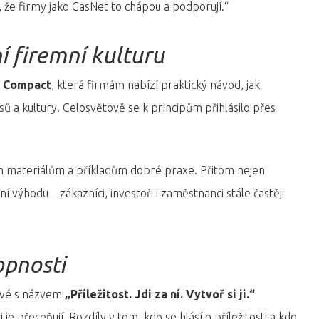
t, že firmy jako GasNet to chápou a podporují.“
í firemní kulturu
l Compact
, která firmám nabízí praktický návod, jak
ů a kultury. Celosvětově se k principům přihlásilo přes
ím materiálům a příkladům dobré praxe. Přitom nejen
 výhodu – zákazníci, investoři i zaměstnanci stále častěji
opnosti
ové s názvem
„Příležitost. Jdi za ní. Vytvoř si ji.“
e přeceňují. Rozdíly v tom, kdo se hlásí o příležitosti a kdo