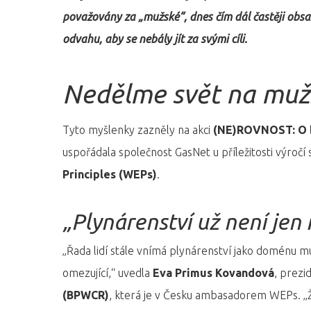
považovány za „mužské“, dnes čím dál častěji obsa
odvahu, aby se nebály jít za svými cíli.
Nedělme svět na muž
Tyto myšlenky zazněly na akci
(NE)ROVNOST: O be
uspořádala společnost GasNet u příležitosti výročí s
Principles (WEPs)
.
Hit enter to search or ESC to close
„Plynárenství už není jen
„Řada lidí stále vnímá plynárenství jako doménu muž
omezující,“ uvedla
Eva Primus Kovandová
, prezi
(BPWCR)
, která je v Česku ambasadorem WEPs. „Že