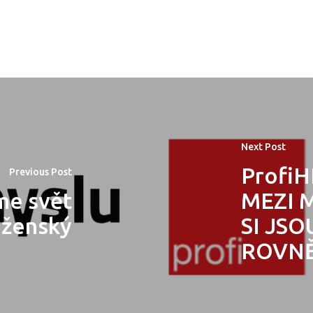
Next Post
Profi
Previous Post
me svět
MEZI 
 ženský
SI JSO
ROVNĚ