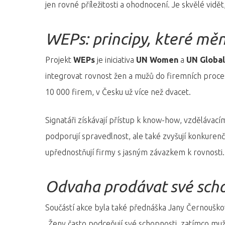
jen rovné příležitosti a ohodnocení. Je skvělé vidě
WEPs: principy, které měn
Projekt
WEPs
je iniciativa
UN Women
a
UN Globa
integrovat rovnost žen a mužů do firemních proces
10 000 firem, v Česku už více než dvacet.
Signatáři získávají přístup k know-how, vzdělávac
podporují spravedlnost, ale také zvyšují konkurenční
upřednostňují firmy s jasným závazkem k rovnosti.
Odvaha prodávat své sch
Součástí akce byla také přednáška Jany Černoušk
„Ženy často podceňují své schopnosti, zatímco muži j