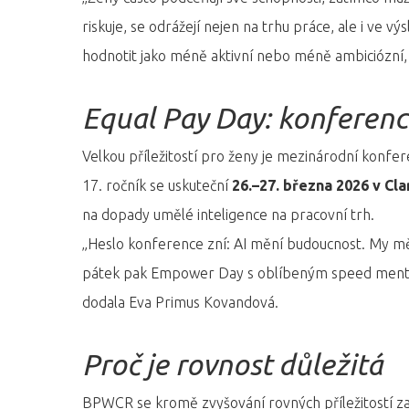
riskuje, se odrážejí nejen na trhu práce, ale i ve 
hodnotit jako méně aktivní nebo méně ambiciózní, i
Equal Pay Day: konference
Velkou příležitostí pro ženy je mezinárodní konfe
17. ročník se uskuteční
26.–27. března 2026 v Cl
na dopady umělé inteligence na pracovní trh.
„Heslo konference zní: AI mění budoucnost. My mě
pátek pak Empower Day s oblíbeným speed mentor
dodala Eva Primus Kovandová.
Proč je rovnost důležitá
BPWCR se kromě zvyšování rovných příležitostí zam