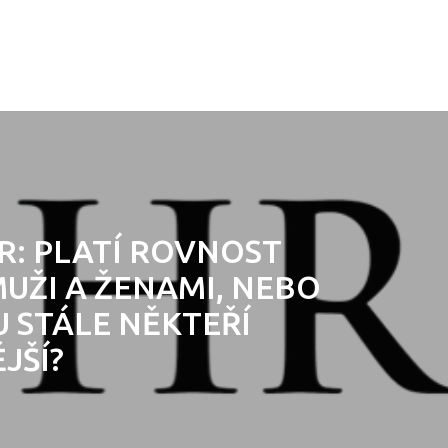
HR: PLATÍ ROVNOST
MUŽI A ŽENAMI, NEBO
U STÁLE NĚKTEŘÍ
JŠÍ?