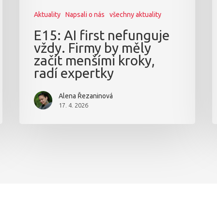
Aktuality
Napsali o nás
všechny aktuality
E15: AI first nefunguje
vždy. Firmy by měly
začít menšími kroky,
radí expertky
Alena Řezaninová
17. 4. 2026