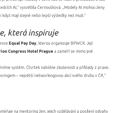
výsledcích AI,“ vysvětlila Černoušková. „Modely AI mohou ženy
 když mají stejné nebo lepší výsledky než muži.“
, která inspiruje
rence
Equal Pay Day
, kterou organizuje BPWCR. Její
arion Congress Hotel Prague
a zaměří se mimo jiné
níme systém. Čtvrtek nabídne zkušenosti a příklady z praxe,
ingem – největší networkingovou akcí svého druhu v ČR,“
ěřuje na mentoring žen, jejich vzdělávání a posílení odvahy