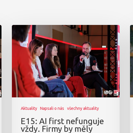
Aktuality
Napsali o nás
všechny aktuality
E15: AI first nefunguje
vždy. Firmy by měly