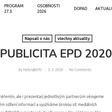
PROGRAM
OSOBNOSTI
DOPAD
AKTUAL
27.3.
2026
Napsali o nás
všechny aktuality
PUBLICITA EPD 2020
By
Helen@EPD
5. 5. 2020
No Comments
měřením, ale i prezentaci jednotlivým partnerům věnujeme
 sdílení informací a využíváme širokou síť mediálních