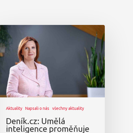
Aktuality
Napsali o nás
všechny aktuality
Deník.cz: Umělá
inteligence proměňuje