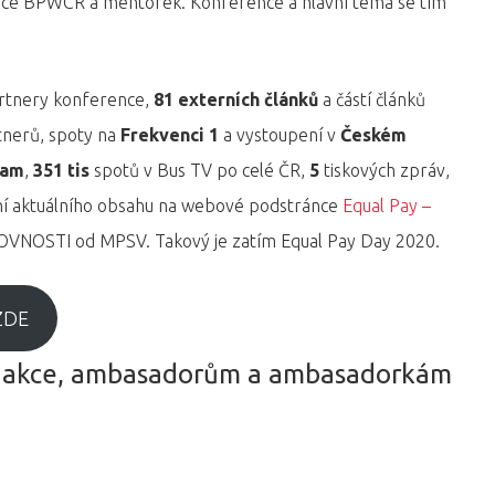
zace BPWCR a mentorek. Konference a hlavní téma se tím
artnery konference,
81 externích článků
a částí článků
tnerů, spoty na
Frekvenci 1
a vystoupení v
Českém
nam
,
351 tis
spotů v Bus TV po celé ČR,
5
tiskových zpráv,
ření aktuálního obsahu na webové podstránce
Equal Pay –
ROVNOSTI od MPSV. Takový je zatím Equal Pay Day 2020.
ZDE
 akce, ambasadorům a ambasadorkám