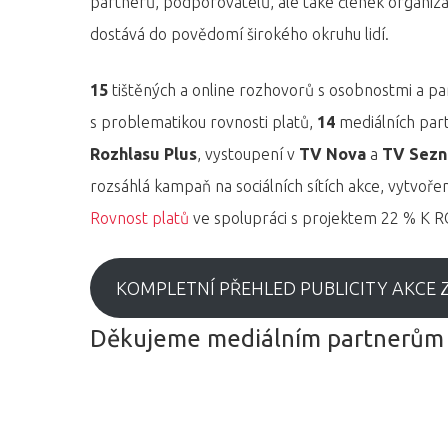
partnerů, podporovatelů, ale také členek organi
dostává do povědomí širokého okruhu lidí.
15
tištěných a online rozhovorů s osobnostmi a p
Hit enter to search or ESC to close
s problematikou rovnosti platů,
14
mediálních par
Rozhlasu Plus
, vystoupení v
TV Nova
a
TV Sez
rozsáhlá kampaň na sociálních sítích akce, vytvo
Rovnost platů
ve spolupráci s projektem 22 % K 
KOMPLETNÍ PŘEHLED PUBLICITY AKCE 
Děkujeme mediálním partnerům