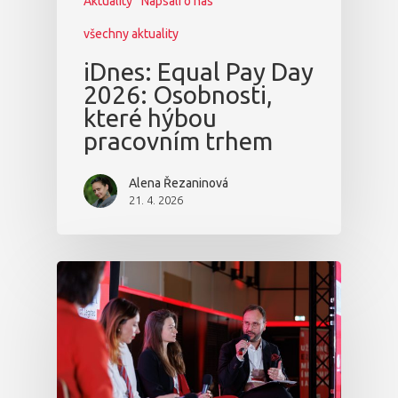
Aktuality
Napsali o nás
Vstupenky
všechny aktuality
iDnes: Equal Pay Day
2026: Osobnosti,
které hýbou
pracovním trhem
Alena Řezaninová
21. 4. 2026