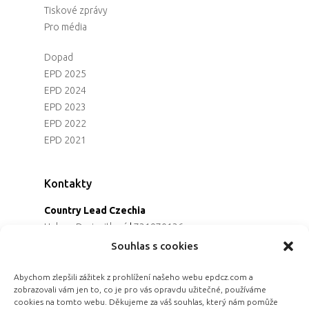
Tiskové zprávy
Pro média
Dopad
EPD 2025
EPD 2024
EPD 2023
EPD 2022
EPD 2021
Kontakty
Country Lead Czechia
Helena Dreiseitlová
|
731970136
Koordinátorka projektu
Souhlas s cookies
Alena Řezaninová
|
736163461
Programová ředitelka
Abychom zlepšili zážitek z prohlížení našeho webu epdcz.com a
zobrazovali vám jen to, co je pro vás opravdu užitečné, používáme
Jana Černoušková
|
607782535
cookies na tomto webu. Děkujeme za váš souhlas, který nám pomůže