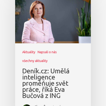
Aktuality
Napsali o nás
všechny aktuality
Deník.cz: Umělá
inteligence
proměňuje svět
práce, říká Eva
Bučová z ING