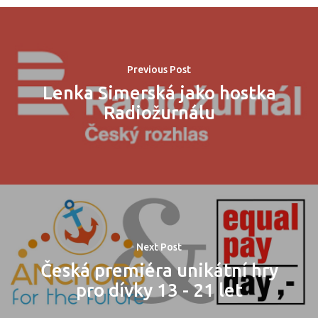
Previous Post
Lenka Simerská jako hostka
Radiožurnálu
Next Post
Česká premiéra unikátní hry
pro dívky 13 - 21 let