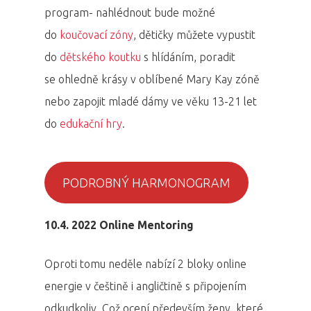
program- nahlédnout bude možné
do
koučovací zóny
, dětičky můžete vypustit
do
dětského koutku
s hlídáním, poradit
se ohledně krásy v oblíbené Mary Kay zóně
nebo zapojit mladé dámy ve věku 13-21 let
do
edukační hry
.
PODROBNÝ HARMONOGRAM
10.4. 2022 Online Mentoring
Oproti tomu neděle nabízí 2 bloky online
energie v češtině i angličtině s připojením
odkudkoliv. Což ocení především ženy, které