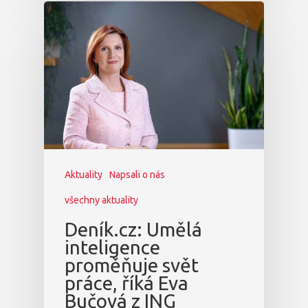
Aktuality
Napsali o nás
všechny aktuality
Deník.cz: Umělá
inteligence
proměňuje svět
práce, říká Eva
Bučová z ING