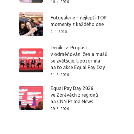
16. 4. 2026
Fotogalerie – nejlepší TOP
momenty z každého dne
2. 4. 2026
Deník.cz: Propast
v odměňování žen a mužů
se zvětšuje. Upozornila
na to akce Equal Pay Day
31. 3. 2026
PRO MÉDIA
MINULÉ ROČN
PŘIHLÁŠENÍ
Equal Pay Day 2026
ve Zprávách z regionů
na CNN Prima News
Domů
29. 3. 2026
Program 26.3