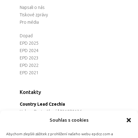
Napsali o nás
Tiskové zprávy
Pro média
Dopad
EPD 2025
EPD 2024
EPD 2023
EPD 2022
EPD 2021
Kontakty
Country Lead Czechia
Helena Dreiseitlová
|
731970136
Koordinátorka projektu
Souhlas s cookies
Alena Řezaninová
|
736163461
Programová ředitelka
Abychom zlepšili zážitek z prohlížení našeho webu epdcz.com a