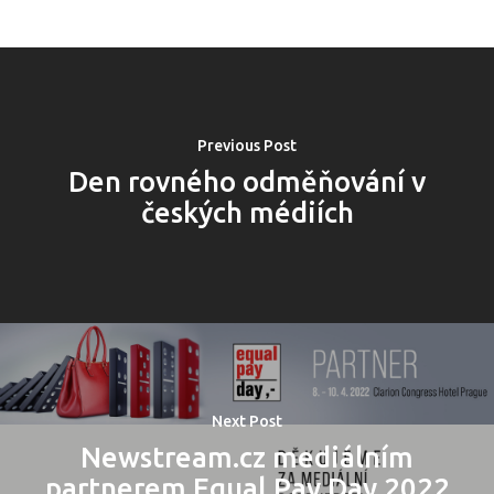
Program 27.3
Osobnosti 20
Dopad
Previous Post
Den rovného odměňování v
Aktuality
českých médiích
Partneři
Vstupenky
Next Post
Newstream.cz mediálním
partnerem Equal Pay Day 2022