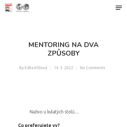
Hit enter to search or ESC to close
MENTORING NA DVA
ZPŮSOBY
By
Edita Křížová
14. 3. 2022
No Comments
Naživo u kulatých stolů…
Co preferujete vy?