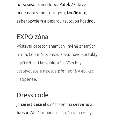
nebo sušenkami Bebe.
Pátek 27. března
bude nabitý mentoringem, koučinkem,
seberozvojem a pestrou rautovou hostinou.
EXPO zóna
Výstavní prostor známých i méně známých
PRO MÉDIA
MINULÉ ROČN
firem, kde můžete navazovat nové kontakty
PŘIHLÁŠENÍ
a příležitosti ke spolupráci. Všechny
vystavovatele najdete přehledně v aplikaci
Domů
Happenee.
Program 26.3
Dress code
Program 27.3
je
smart casual
s důrazem na
červenou
barvu
. Ať už to budou saka, šaty, halenky,