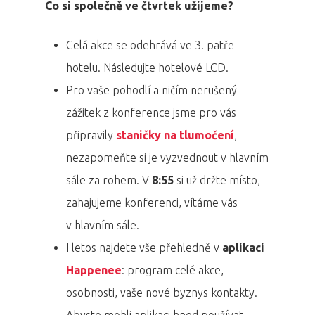
Co si společně ve čtvrtek užijeme?
Celá akce se odehrává ve 3. patře
hotelu. Následujte hotelové LCD.
Pro vaše pohodlí a ničím nerušený
zážitek z konference jsme pro vás
připravily
staničky na tlumočení
,
nezapomeňte si je vyzvednout v hlavním
sále za rohem. V
8:55
si už držte místo,
zahajujeme konferenci, vítáme vás
v hlavním sále.
I letos najdete vše přehledně v
aplikaci
Happenee
: program celé akce,
osobnosti, vaše nové byznys kontakty.