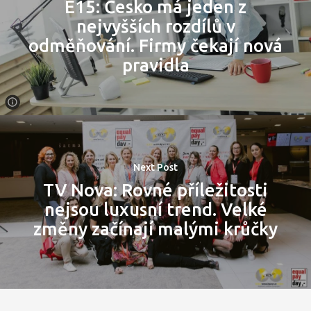
E15: Česko má jeden z
nejvyšších rozdílů v
odměňování. Firmy čekají nová
pravidla
Next Post
TV Nova: Rovné příležitosti
nejsou luxusní trend. Velké
změny začínají malými krůčky