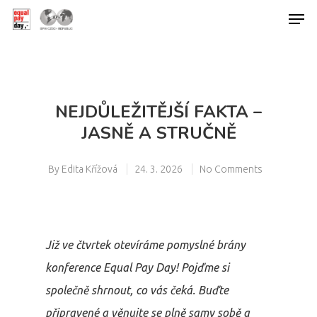
Hit enter to search or ESC to close
NEJDŮLEŽITĚJŠÍ FAKTA –
JASNĚ A STRUČNĚ
By
Edita Křížová
24. 3. 2026
No Comments
Již ve čtvrtek otevíráme pomyslné brány
konference Equal Pay Day! Pojďme si
společně shrnout, co vás čeká. Buďte
připravené a věnujte se plně samy sobě a