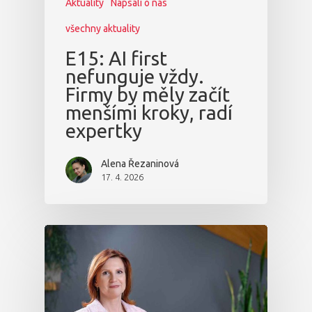
Aktuality
Napsali o nás
všechny aktuality
E15: AI first
nefunguje vždy.
Firmy by měly začít
menšími kroky, radí
expertky
Alena Řezaninová
17. 4. 2026