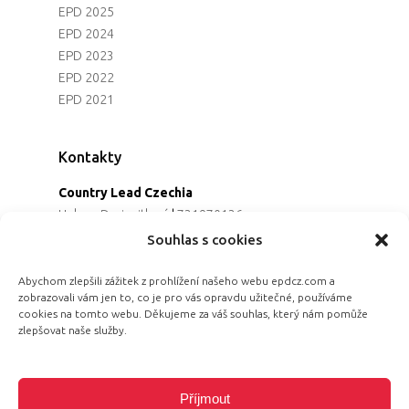
EPD 2025
EPD 2024
EPD 2023
EPD 2022
EPD 2021
Kontakty
Country Lead Czechia
Helena Dreiseitlová
|
731970136
Koordinátorka projektu
Souhlas s cookies
Alena Řezaninová
|
736163461
Programová ředitelka
Abychom zlepšili zážitek z prohlížení našeho webu epdcz.com a
zobrazovali vám jen to, co je pro vás opravdu užitečné, používáme
Jana Černoušková
|
607782535
cookies na tomto webu. Děkujeme za váš souhlas, který nám pomůže
Partnerství & fundraising
zlepšovat naše služby.
Eva Primus Kovandová
|
602646688
Komunikace & PR
Radka Hájková
|
730158883
Příjmout